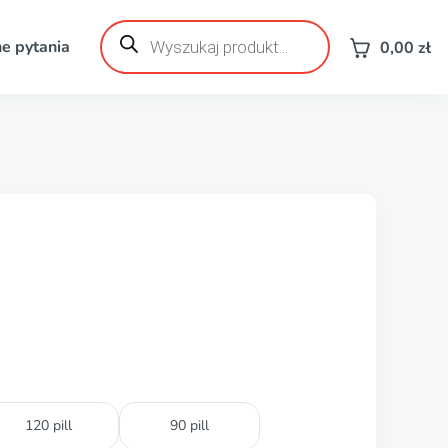
Wyszukiwarka
produktów
e pytania
0,00
zł
120 pill
90 pill