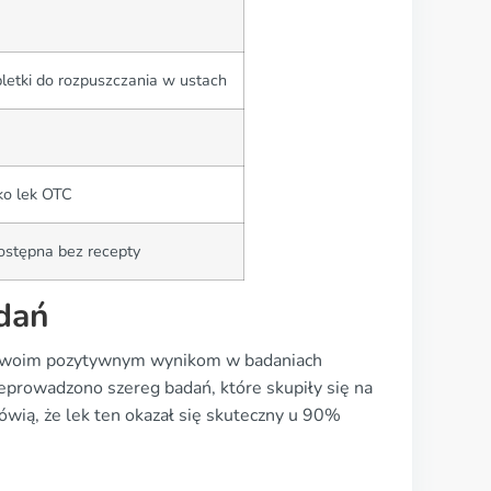
abletki do rozpuszczania w ustach
ko lek OTC
ostępna bez recepty
dań
ki swoim pozytywnym wynikom w badaniach
prowadzono szereg badań, które skupiły się na
ówią, że lek ten okazał się skuteczny u 90%