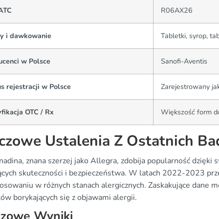
ATC
R06AX26
y i dawkowanie
Tabletki, syrop, t
ucenci w Polsce
Sanofi-Aventis
s rejestracji w Polsce
Zarejestrowany ja
fikacja OTC / Rx
Większość form d
czowe Ustalenia Z Ostatnich Ba
nadina, znana szerzej jako Allegra, zdobija popularność dzię
ących skuteczności i bezpieczeństwa. W latach 2022-2023 prze
stosowaniu w różnych stanach alergicznych. Zaskakujące dane m
ów borykających się z objawami alergii.
czowe Wyniki