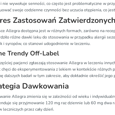
 i nie wywołuje senności, co często jest problematyczne w prz
ować swoje codzienne czynności bez uczucia otępienia, co jest
res Zastosowań Zatwierdzonych 
ce Allegra dostępna jest w różnych formach, zarówno na recept
rdziło różne dawki leku do stosowania w przypadku alergii se
ek i syropów, co stanowi udogodnienie w leczeniu.
ne Trendy Off-Label
zęściej pacjenci zgłaszają stosowanie Allegra w leczeniu innyc
 chęci do eksperymentowania z lekiem w kontekście różnyc
ę dalszych badań w tym zakresie, aby dokładnie określić jego 
ategia Dawkowania
anie Allegra zmienia się w zależności od wieku i indywidualny
nduje się przyjmowanie 120 mg raz dziennie lub 60 mg dwa ra
 leczniczych przez cały dzień.