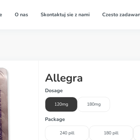
e
O nas
Skontaktuj sie z nami
Czesto zadawan
Allegra
Dosage
120mg
180mg
Package
240 pill
180 pill