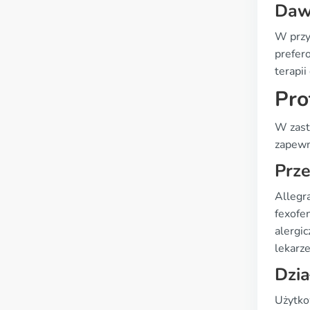
Daw
W przy
prefer
terapi
Pro
W zast
zapewn
Prz
Allegr
fexofen
alergic
lekarz
Dzia
Użytko