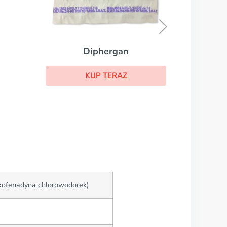
Rhinocort
KUP TERAZ
gan
RAZ
xofenadyna chlorowodorek)