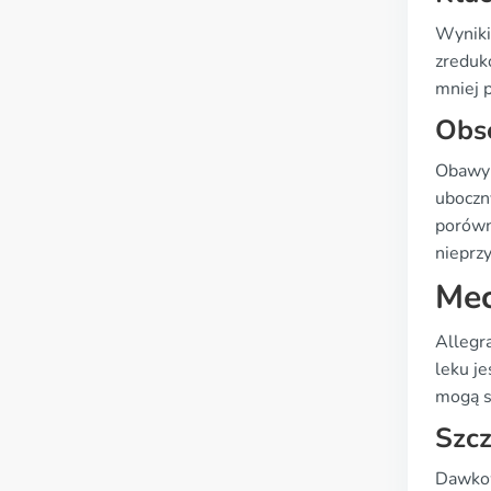
Wyniki
zreduk
mniej 
Obs
Obawy 
uboczn
porówn
nieprz
Mec
Allegr
leku je
mogą s
Szc
Dawkow