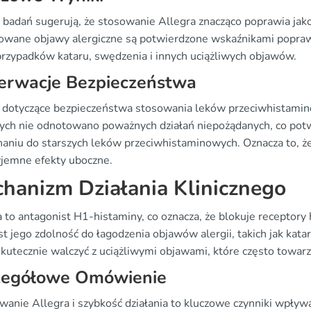
 badań sugerują, że stosowanie Allegra znacząco poprawia jako
owane objawy alergiczne są potwierdzone wskaźnikami poprawy 
przypadków kataru, swędzenia i innych uciążliwych objawów.
erwacje Bezpieczeństwa
dotyczące bezpieczeństwa stosowania leków przeciwhistami
ych nie odnotowano poważnych działań niepożądanych, co potw
aniu do starszych leków przeciwhistaminowych. Oznacza to, że
yjemne efekty uboczne.
hanizm Działania Klinicznego
a to antagonist H1-histaminy, co oznacza, że blokuje recepto
st jego zdolność do łagodzenia objawów alergii, takich jak kata
kutecznie walczyć z uciążliwymi objawami, które często towa
zegółowe Omówienie
anie Allegra i szybkość działania to kluczowe czynniki wpływa