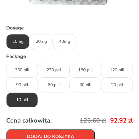
Dosage
10mg
20mg
40mg
Package
360 pill
270 pill
180 pill
120 pill
90 pill
60 pill
30 pill
20 pill
10 pill
Cena całkowita:
123,60
zł
92,92
zł
DODAJ DO KOSZYKA