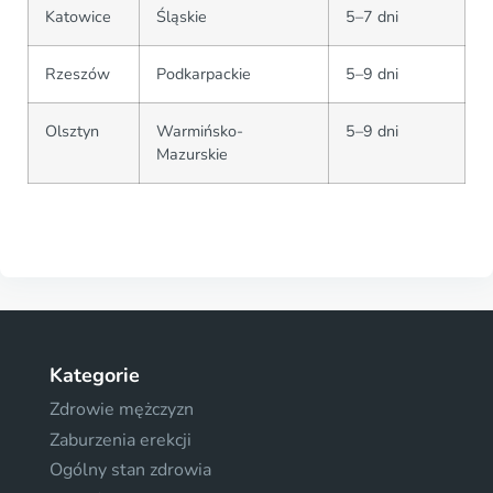
Katowice
Śląskie
5–7 dni
Rzeszów
Podkarpackie
5–9 dni
Olsztyn
Warmińsko-
5–9 dni
Mazurskie
Kategorie
Zdrowie mężczyzn
Zaburzenia erekcji
Ogólny stan zdrowia