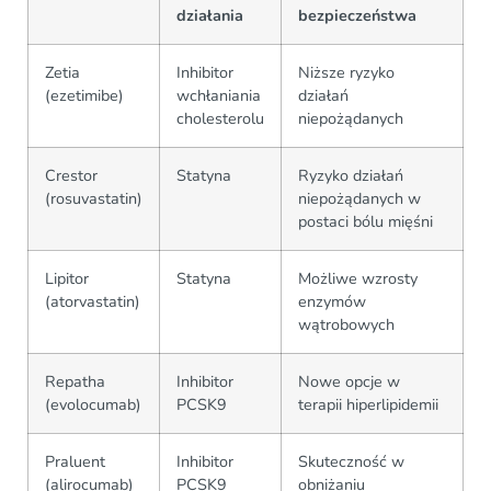
działania
bezpieczeństwa
Zetia
Inhibitor
Niższe ryzyko
(ezetimibe)
wchłaniania
działań
cholesterolu
niepożądanych
Crestor
Statyna
Ryzyko działań
(rosuvastatin)
niepożądanych w
postaci bólu mięśni
Lipitor
Statyna
Możliwe wzrosty
(atorvastatin)
enzymów
wątrobowych
Repatha
Inhibitor
Nowe opcje w
(evolocumab)
PCSK9
terapii hiperlipidemii
Praluent
Inhibitor
Skuteczność w
(alirocumab)
PCSK9
obniżaniu