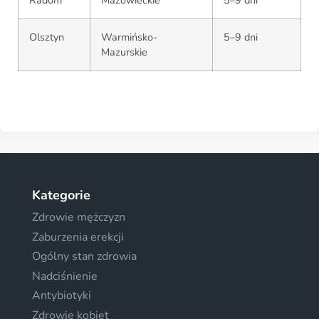
Radom
Mazowieckie
5–9 dni
Olsztyn
Warmińsko-
5–9 dni
Mazurskie
Kategorie
Zdrowie mężczyzn
Zaburzenia erekcji
Ogólny stan zdrowia
Nadciśnienie
Antybiotyki
Zdrowie kobiet