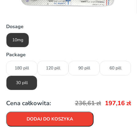
Dosage
10mg
Package
180 pill
120 pill
90 pill
60 pill
30 pill
Cena całkowita:
236,61
zł
197,16
zł
DODAJ DO KOSZYKA