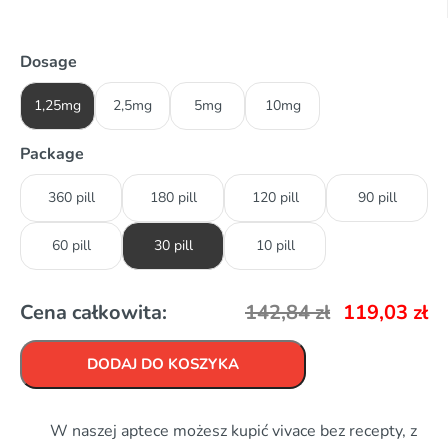
Dosage
1,25mg
2,5mg
5mg
10mg
Package
360 pill
180 pill
120 pill
90 pill
60 pill
30 pill
10 pill
Cena całkowita:
142,84
zł
119,03
zł
DODAJ DO KOSZYKA
W naszej aptece możesz kupić vivace bez recepty, z