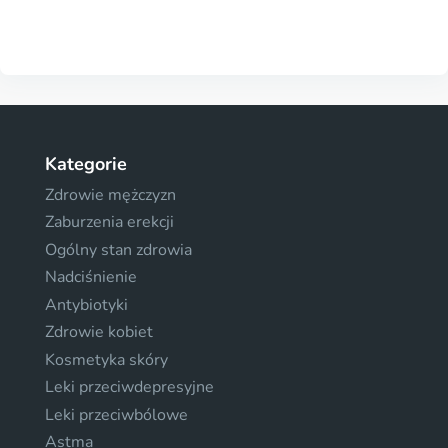
Kategorie
Zdrowie mężczyzn
Zaburzenia erekcji
Ogólny stan zdrowia
Nadciśnienie
Antybiotyki
Zdrowie kobiet
Kosmetyka skóry
Leki przeciwdepresyjne
Leki przeciwbólowe
Astma