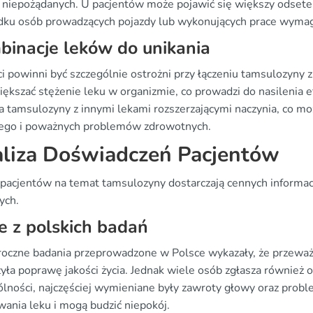
ń niepożądanych. U pacjentów może pojawić się większy odsetek
dku osób prowadzących pojazdy lub wykonujących prace wymaga
inacje leków do unikania
ci powinni być szczególnie ostrożni przy łączeniu tamsulozyn
iększać stężenie leku w organizmie, co prowadzi do nasilenia
a tamsulozyny z innymi lekami rozszerzającymi naczynia, co mo
zego i poważnych problemów zdrowotnych.
liza Doświadczeń Pacjentów
 pacjentów na temat tamsulozyny dostarczają cennych informac
ych.
 z polskich badań
roczne badania przeprowadzone w Polsce wykazały, że przeważ
yła poprawę jakości życia. Jednak wiele osób zgłasza również
ólności, najczęściej wymieniane były zawroty głowy oraz probl
wania leku i mogą budzić niepokój.