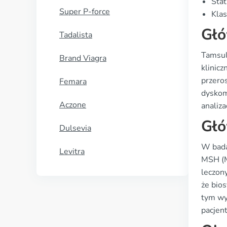
Stat
Super P-force
Klas
Głó
Tadalista
Tamsul
Brand Viagra
klinic
przero
Femara
dyskom
Aczone
analiza
Głó
Dulsevia
W bada
Levitra
MSH (M
leczon
że bio
tym wy
pacjen