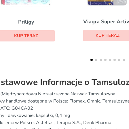
Cialis Black
Viagra Super Active
KUP TERAZ
KUP TERAZ
stawowe Informacje o Tamsuloz
 (Międzynarodowa Niezastrzeżona Nazwa): Tamsulozyna
wy handlowe dostępne w Polsce: Flomax, Omnic, Tamsulozyn
 ATC: G04CA02
y i dawkowanie: kapsułki, 0,4 mg
ucenci w Polsce: Astellas, Terapia S.A., Denk Pharma