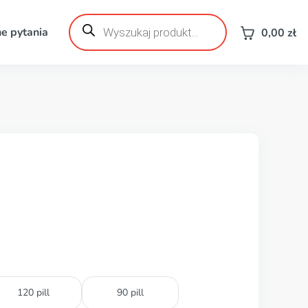
Wyszukiwarka
produktów
e pytania
0,00
zł
120 pill
90 pill