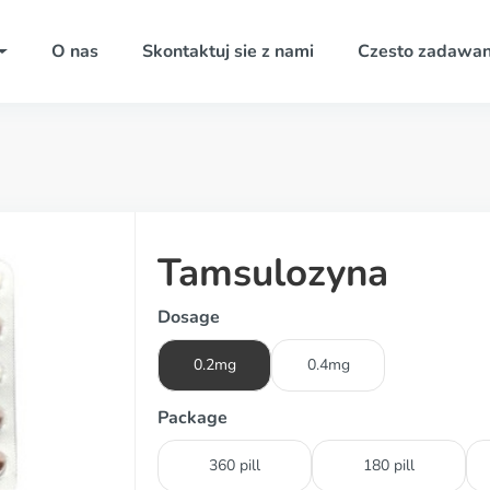
O nas
Skontaktuj sie z nami
Czesto zadawan
Tamsulozyna
Dosage
0.2mg
0.4mg
Package
360 pill
180 pill