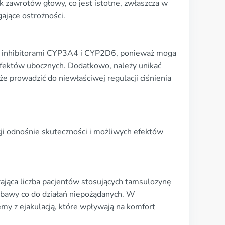
 zawrotów głowy, co jest istotne, zwłaszcza w
jące ostrożności.
y z inhibitorami CYP3A4 i CYP2D6, ponieważ mogą
 efektów ubocznych. Dodatkowo, należy unikać
że prowadzić do niewłaściwej regulacji ciśnienia
ji odnośnie skuteczności i możliwych efektów
ająca liczba pacjentów stosujących tamsulozynę
 obawy co do działań niepożądanych. W
emy z ejakulacją, które wpływają na komfort