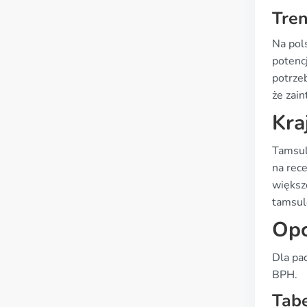
Tren
Na pol
potenc
potrze
że zain
Kra
Tamsul
na rec
większ
tamsulo
Opc
Dla pa
BPH.
Tab