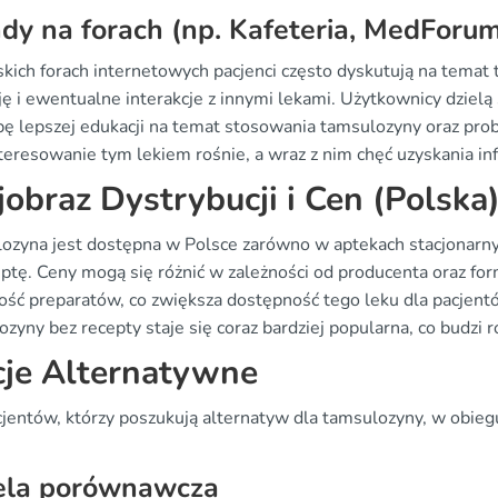
dy na forach (np. Kafeteria, MedForu
skich forach internetowych pacjenci często dyskutują na temat
ję i ewentualne interakcje z innymi lekami. Użytkownicy dziel
bę lepszej edukacji na temat stosowania tamsulozyny oraz prob
teresowanie tym lekiem rośnie, a wraz z nim chęć uzyskania info
jobraz Dystrybucji i Cen (Polska
ozyna jest dostępna w Polsce zarówno w aptekach stacjonarnych
eptę. Ceny mogą się różnić w zależności od producenta oraz f
ość preparatów, co zwiększa dostępność tego leku dla pacjen
zyny bez recepty staje się coraz bardziej popularna, co budzi r
je Alternatywne
cjentów, którzy poszukują alternatyw dla tamsulozyny, w obieg
ela porównawcza