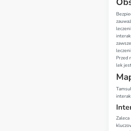
Obs
Bezpie
zauważ
leczen
interak
zawsze
leczen
Przed r
lek je
Map
Tamsul
intera
Inte
Zaleca
kluczo