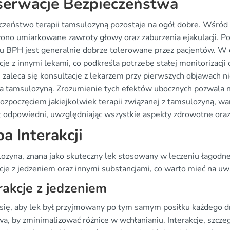
erwacje Bezpieczeństwa
czeństwo terapii tamsulozyną pozostaje na ogół dobre. Wśród 
ono umiarkowane zawroty głowy oraz zaburzenia ejakulacji. P
iu BPH jest generalnie dobrze tolerowane przez pacjentów. W
cje z innymi lekami, co podkreśla potrzebę stałej monitorizac
 zaleca się konsultacje z lekarzem przy pierwszych objawach n
ia tamsulozyną. Zrozumienie tych efektów ubocznych pozwala na
ozpoczęciem jakiejkolwiek terapii związanej z tamsulozyną, wart
st odpowiedni, uwzględniając wszystkie aspekty zdrowotne ora
a Interakcji
ozyna, znana jako skuteczny lek stosowany w leczeniu łagodn
kcje z jedzeniem oraz innymi substancjami, co warto mieć na uw
rakcje z jedzeniem
 się, aby lek był przyjmowany po tym samym posiłku każdego d
wa, by zminimalizować różnice w wchłanianiu. Interakcje, szcze