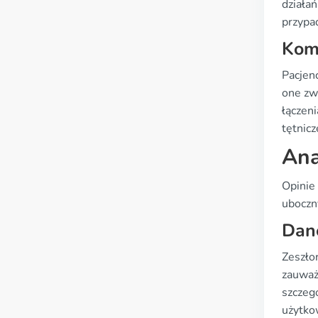
działa
przypa
Komb
Pacjen
one zw
łączeni
tętnic
Ana
Opinie
uboczn
Dane
Zeszło
zauważ
szczeg
użytko