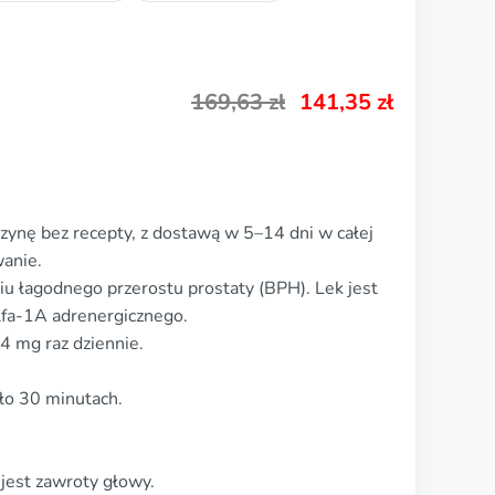
169,63
zł
141,35
zł
ynę bez recepty, z dostawą w 5–14 dni w całej
anie.
u łagodnego przerostu prostaty (BPH). Lek jest
lfa-1A adrenergicznego.
 mg raz dziennie.
oło 30 minutach.
jest zawroty głowy.