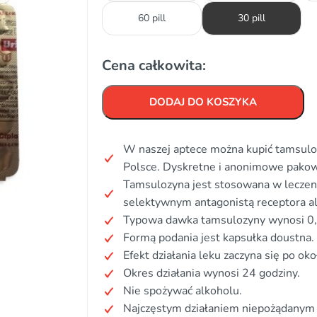
60 pill
30 pill
Cena całkowita:
DODAJ DO KOSZYKA
W naszej aptece można kupić tamsuloz
Polsce. Dyskretne i anonimowe pakow
Tamsulozyna jest stosowana w leczeni
selektywnym antagonistą receptora a
Typowa dawka tamsulozyny wynosi 0,4
Formą podania jest kapsułka doustna.
Efekt działania leku zaczyna się po ok
Okres działania wynosi 24 godziny.
Nie spożywać alkoholu.
Najczęstym działaniem niepożądanym 