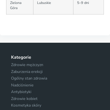
Zielona
Lubuskie
5–9 dni
Góra
Kategorie
Zdrowie mężczyzn
Zaburzenia erekcji
Ogólny stan zdrowia
Nadciśnienie
Antybiotyki
Zdrowie kobiet
Kosmetyka skóry