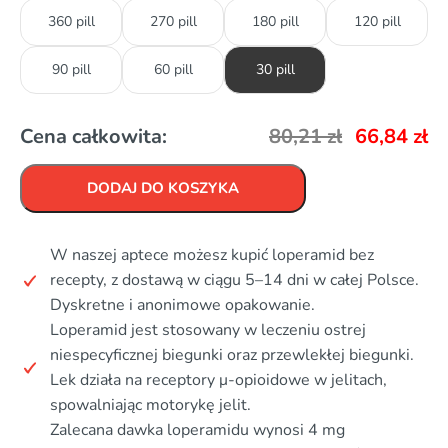
360 pill
270 pill
180 pill
120 pill
90 pill
60 pill
30 pill
Cena całkowita:
80,21
zł
66,84
zł
DODAJ DO KOSZYKA
W naszej aptece możesz kupić loperamid bez
recepty, z dostawą w ciągu 5–14 dni w całej Polsce.
Dyskretne i anonimowe opakowanie.
Loperamid jest stosowany w leczeniu ostrej
niespecyficznej biegunki oraz przewlekłej biegunki.
Lek działa na receptory μ-opioidowe w jelitach,
spowalniając motorykę jelit.
Zalecana dawka loperamidu wynosi 4 mg