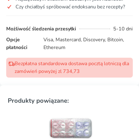
Czy chciałbyś spróbować endoksanu bez recepty?
Możliwość śledzenia przesyłki
5-10 dni
Opcje
Visa, Mastercard, Discovery, Bitcoin,
płatności
Ethereum
Bezpłatna standardowa dostawa pocztą lotniczą dla
zamówień powyżej zl 734,73
Produkty powiązane: