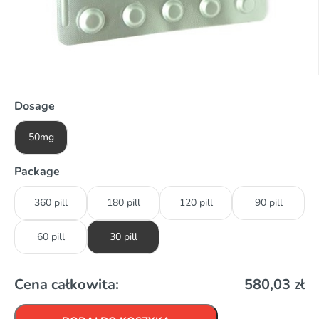
Dosage
50mg
Package
360 pill
180 pill
120 pill
90 pill
60 pill
30 pill
Cena całkowita:
580,03
zł