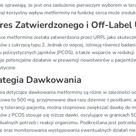
ie sprawiają, że jest ona zasłużenie pierwszym wyborem w tera
aż korzystny wpływ metforminy na funkckę serca może zredu
res Zatwierdzonego i Off-Label 
ce metformina została zatwierdzona przez URPL jako skuteczny
ów z cukrzycą typu 2. Jednak co więcej, istnieją również badan
u policystycznych jajników (PCOS), a także wsparcie w redukcj
je potencjalne działanie w prewencji nowotworów u pacjentów
utyczne.
ategia Dawkowania
nia dotyczące dawkowania metforminy są różne w zależności o
kowa to 500 mg, przyjmowane dwa razy dziennie z posiłkami, a
ę tolerancji pacjenta, można stopniowo zwiększać dawkę do
tów z PCOS stosuje się niższe dawki, oscylujące w granicach 
ualnych potrzeb i reakcji organizmu. Podkreślana jest potrzeb
ie oraz monitorowania występowania ewentualnych działań ni