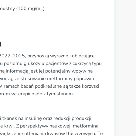
doustny (100 mg/mL)
ń
2022-2025, przynoszą wyraźne i obiecujące
iu poziomu glukozy u pacjentów z cukrzycą typu
ną informacją jest jej potencjalny wpływ na
wodzą, że stosowanie metforminy poprawia
 W ramach badań podkreślane są także korzyści
orem w terapii osób z tym stanem.
 tkanek na insulinę oraz redukcji produkcji
 we krwi. Z perspektywy naukowej, metformina
większenie utleniania kwasów tłuszczowych. Te