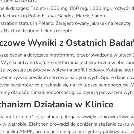
 Code: A10BA02
ms & dosages: Tabletki (500 mg, 850 mg, 1000 mg), roztwór 
facturers in Poland: Teva, Sandoz, Merck, Sanofi
stration status in Poland: Zarejestrowany jako lek na receptę
/ Rx classification: Lek na receptę
czowe Wyniki z Ostatnich Bada
sze badania dotyczące metforminy, przeprowadzone w latach 
. Wyniki potwierdzają, że metformina jest skuteczna w obniżan
kże wykazuje pozytywny wpływ na profil lipidowy. Kolejną istot
szenie ryzyka powikłań sercowo-naczyniowych. Spore dane do
 życia pacjentów, co przekłada się na ich lepsze samopoczucie.
miny dla osób z insulinoopornością, co czyni ją pierwszym wyb
hanizm Działania w Klinice
ała metformina? Jej działanie polega na zwiększeniu wrażliwości
y w wątrobie. Efekt ten prowadzi do obniżenia stężenia cukru
je białka AMPK, promując zmniejszenie syntezy glukozy oraz z