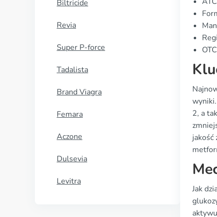
ATC
Biltricide
For
Revia
Manu
Regi
Super P-force
OTC 
Klu
Tadalista
Najnow
Brand Viagra
wyniki
2, a ta
Femara
zmniej
Aczone
jakość
metfor
Dulsevia
Mec
Levitra
Jak dzi
glukoz
aktywu