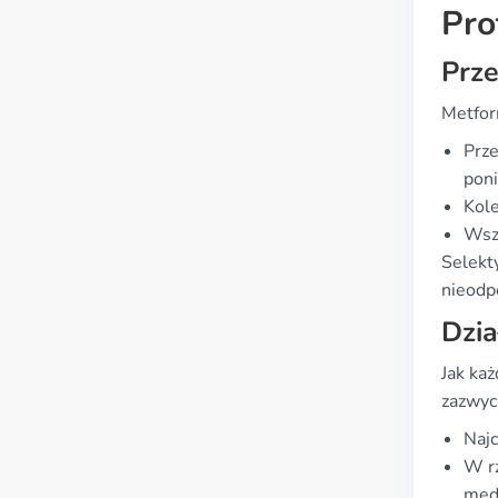
Pro
Prz
Metfor
Prze
poni
Kole
Wsze
Selekt
nieodp
Dzia
Jak ka
zazwycz
Najc
W rz
med