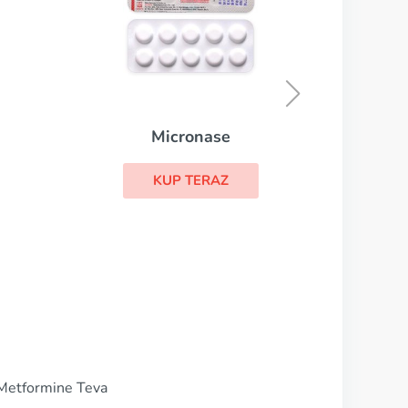
Minirin
KUP TERAZ
 Metformine Teva