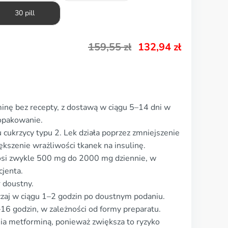
30 pill
159,55
zł
132,94
zł
inę bez recepty, z dostawą w ciągu 5–14 dni w
 opakowanie.
cukrzycy typu 2. Lek działa poprzez zmniejszenie
ększenie wrażliwości tkanek na insulinę.
si zwykle 500 mg do 2000 mg dziennie, w
cjenta.
 doustny.
yczaj w ciągu 1–2 godzin po doustnym podaniu.
16 godzin, w zależności od formy preparatu.
ia metforminą, ponieważ zwiększa to ryzyko