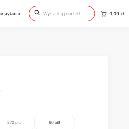
Wyszukiwarka
produktów
e pytania
0,00
zł
270 pill
90 pill