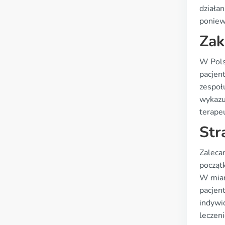
działan
poniew
Zak
W Pols
pacjent
zespoł
wykazu
terape
Str
Zaleca
począt
W miar
pacjen
indywid
leczen