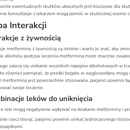
ienie ewentualnych skutków ubocznych jest kluczowe dla skut
rne konsultacje z lekarzem mogą pomóc w skutecznej ocenie s
a Interakcji
rakcje z żywnością
cje metforminy z żywnością są istotne i warto je znać, aby zmi
ie alkoholu podczas leczenia metforminą może znacznie zwięk
ego zaleca się unikanie wszelkich napojów alkoholowych w tra
to również pamiętać, że posiłki bogate w węglowodany mogą 
ż metformina jest powszechnie stosowana, pacjenci powinni być
lować swoje leczenie.
inacje leków do uniknięcia
re leki mogą negatywnie wpływać na działanie metforminy i 
nie rzecz biorąc, pacjenci powinni unikać jednoczesnego stos
zopędnymi.