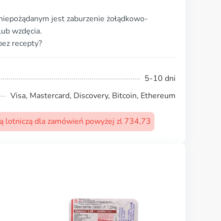
 niepożądanym jest zaburzenie żołądkowo-
 lub wzdęcia.
bez recepty?
5-10 dni
Visa, Mastercard, Discovery, Bitcoin, Ethereum
 lotniczą dla zamówień powyżej zl 734,73