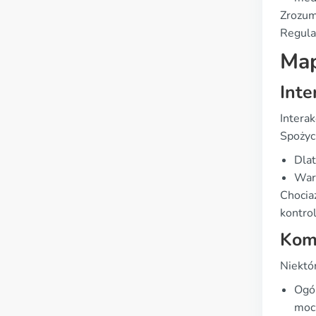
Zrozum
Regula
Map
Inte
Interak
Spożyc
Dlat
War
Chocia
kontro
Komb
Niektó
Ogól
moc