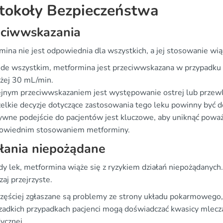
tokoły Bezpieczeństwa
eciwwskazania
mina nie jest odpowiednia dla wszystkich, a jej stosowanie w
de wszystkim, metformina jest przeciwwskazana w przypadku c
żej 30 mL/min.
jnym przeciwwskazaniem jest występowanie ostrej lub przewle
lkie decyzje dotyczące zastosowania tego leku powinny być do
ywne podejście do pacjentów jest kluczowe, aby uniknąć powa
owiednim stosowaniem metforminy.
łania niepożądane
żdy lek, metformina wiąże się z ryzykiem działań niepożądanyc
aj przejrzyste.
zęściej zgłaszane są problemy ze strony układu pokarmowego, t
adkich przypadkach pacjenci mogą doświadczać kwasicy mlecz
ycznej.