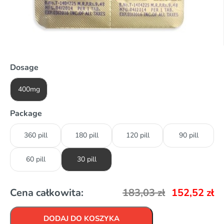
Dosage
400mg
Package
360 pill
180 pill
120 pill
90 pill
60 pill
30 pill
Cena całkowita:
183,03
zł
152,52
zł
DODAJ DO KOSZYKA