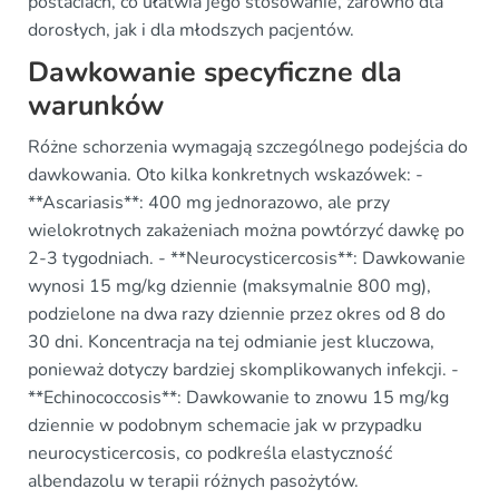
postaciach, co ułatwia jego stosowanie, zarówno dla
dorosłych, jak i dla młodszych pacjentów.
Dawkowanie specyficzne dla
warunków
Różne schorzenia wymagają szczególnego podejścia do
dawkowania. Oto kilka konkretnych wskazówek: -
**Ascariasis**: 400 mg jednorazowo, ale przy
wielokrotnych zakażeniach można powtórzyć dawkę po
2-3 tygodniach. - **Neurocysticercosis**: Dawkowanie
wynosi 15 mg/kg dziennie (maksymalnie 800 mg),
podzielone na dwa razy dziennie przez okres od 8 do
30 dni. Koncentracja na tej odmianie jest kluczowa,
ponieważ dotyczy bardziej skomplikowanych infekcji. -
**Echinococcosis**: Dawkowanie to znowu 15 mg/kg
dziennie w podobnym schemacie jak w przypadku
neurocysticercosis, co podkreśla elastyczność
albendazolu w terapii różnych pasożytów.