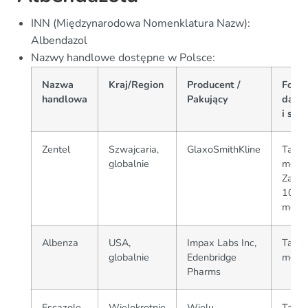
INN (Międzynarodowa Nomenklatura Nazw):
Albendazol
Nazwy handlowe dostępne w Polsce:
Nazwa
Kraj/Region
Producent /
Form
handlowa
Pakujący
dawk
i siła
Zentel
Szwajcaria,
GlaxoSmithKline
Table
globalnie
mg,
Zawie
10 ml
mg)
Albenza
USA,
Impax Labs Inc,
Table
globalnie
Edenbridge
mg, 
Pharms
Escazole
Wielokrotnie
Wielu
Table