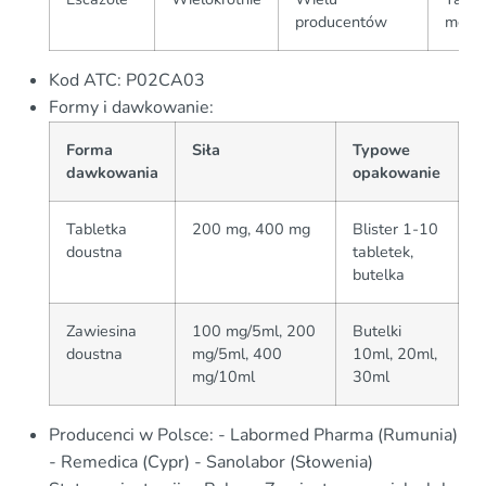
producentów
mg
Kod ATC: P02CA03
Formy i dawkowanie:
Forma
Siła
Typowe
dawkowania
opakowanie
Tabletka
200 mg, 400 mg
Blister 1-10
doustna
tabletek,
butelka
Zawiesina
100 mg/5ml, 200
Butelki
doustna
mg/5ml, 400
10ml, 20ml,
mg/10ml
30ml
Producenci w Polsce: - Labormed Pharma (Rumunia)
- Remedica (Cypr) - Sanolabor (Słowenia)