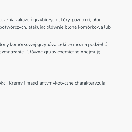
zenia zakażeń grzybiczych skóry, paznokci, błon
botwórczych, atakując głównie błonę komórkową lub
łony komórkowej grzybów. Leki te można podzielić
 i rozmnażanie. Główne grupy chemiczne obejmują
okci. Kremy i maści antymykotyczne charakteryzują