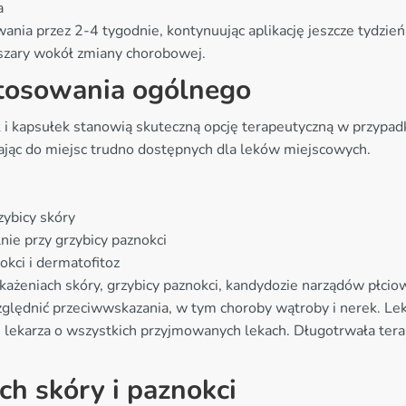
a
a przez 2-4 tygodnie, kontynuując aplikację jeszcze tydzień
szary wokół zmiany chorobowej.
stosowania ogólnego
 i kapsułek stanowią skuteczną opcję terapeutyczną w przypadk
rając do miejsc trudno dostępnych dla leków miejscowych.
zybicy skóry
nie przy grzybicy paznokci
okci i dermatofitoz
każeniach skóry, grzybicy paznokci, kandydozie narządów płci
ględnić przeciwwskazania, w tym choroby wątroby i nerek. Lek
e lekarza o wszystkich przyjmowanych lekach. Długotrwała ter
ch skóry i paznokci