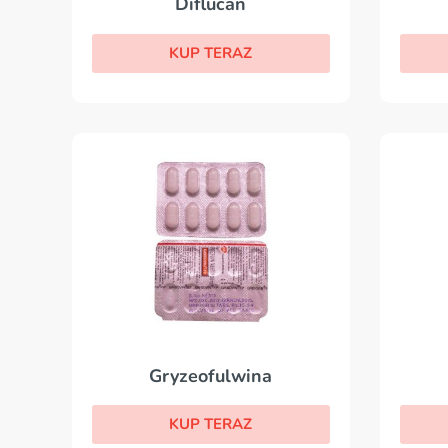
Diflucan
KUP TERAZ
Gryzeofulwina
KUP TERAZ