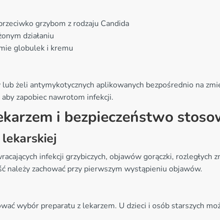
przeciwko grzybom z rodzaju Candida
użonym działaniu
mie globulek i kremu
ub żeli antymykotycznych aplikowanych bezpośrednio na zmie
 aby zapobiec nawrotom infekcji.
lekarzem i bezpieczeństwo stoso
lekarskiej
racających infekcji grzybiczych, objawów gorączki, rozległych
ść należy zachować przy pierwszym wystąpieniu objawów.
tować wybór preparatu z lekarzem. U dzieci i osób starszych 