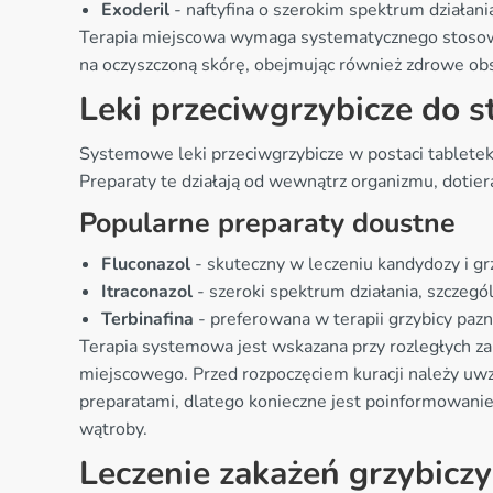
Exoderil
- naftyfina o szerokim spektrum działani
Terapia miejscowa wymaga systematycznego stosowani
na oczyszczoną skórę, obejmując również zdrowe ob
Leki przeciwgrzybicze do 
Systemowe leki przeciwgrzybicze w postaci tabletek
Preparaty te działają od wewnątrz organizmu, dotie
Popularne preparaty doustne
Fluconazol
- skuteczny w leczeniu kandydozy i gr
Itraconazol
- szeroki spektrum działania, szczegól
Terbinafina
- preferowana w terapii grzybicy pazn
Terapia systemowa jest wskazana przy rozległych za
miejscowego. Przed rozpoczęciem kuracji należy uwz
preparatami, dlatego konieczne jest poinformowani
wątroby.
Leczenie zakażeń grzybiczy