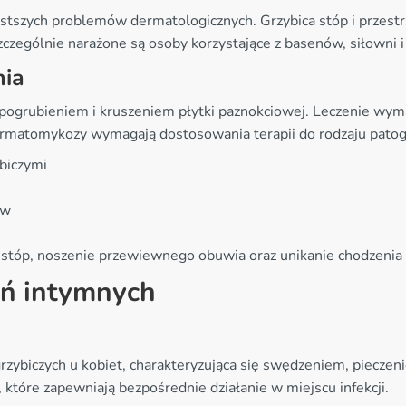
częstszych problemów dermatologicznych. Grzybica stóp i przes
zególnie narażone są osoby korzystające z basenów, siłowni i
nia
, pogrubieniem i kruszeniem płytki paznokciowej. Leczenie wy
dermatomykozy wymagają dostosowania terapii do rodzaju pato
biczymi
ów
 stóp, noszenie przewiewnego obuwia oraz unikanie chodzenia 
eń intymnych
grzybiczych u kobiet, charakteryzująca się swędzeniem, pieczen
tóre zapewniają bezpośrednie działanie w miejscu infekcji.