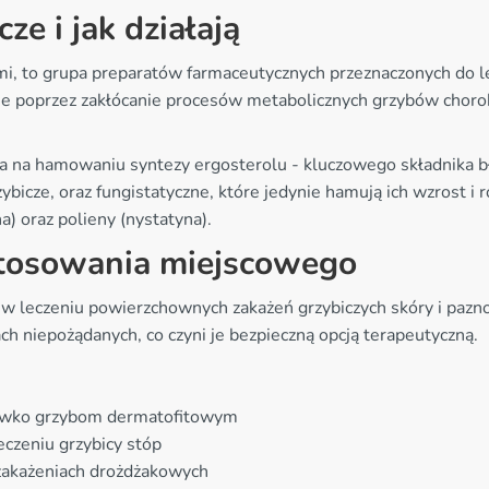
ze i jak działają
i, to grupa preparatów farmaceutycznych przeznaczonych do lec
ne poprzez zakłócanie procesów metabolicznych grzybów choro
 na hamowaniu syntezy ergosterolu - kluczowego składnika b
zybicze, oraz fungistatyczne, które jedynie hamują ich wzrost
na) oraz polieny (nystatyna).
stosowania miejscowego
i w leczeniu powierzchownych zakażeń grzybiczych skóry i pazn
ch niepożądanych, co czyni je bezpieczną opcją terapeutyczną.
eciwko grzybom dermatofitowym
eczeniu grzybicy stóp
zakażeniach drożdżakowych