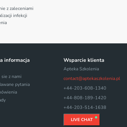
ie z zaleceniami
zacji infekcji
enia
a informacja
Wsparcie klienta
Apteka Szkolenia
 sie z nami
contact@aptekaszkolenia.pl
dawane pytania
+44-203-608-1340
mówienia
+44-808-189-1420
ady
+44-203-514-1638
LIVE CHAT