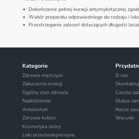
Dokończenie pełnej kuracji antymykotycznej zgodn
Wybór preparatu odpowiedniego do rodzaju i lokali
Przestrzeganie zaleceń dotyczących długości lecz
Kategorie
Przydatn
Zdrowie mężczyzn
O nas
Zaburzenia erekcji
Skontaktuj
Ogólny stan zdrowia
Czesto za
Nadciśnienie
Status za
Antybiotyki
Nasze zas
Zdrowie kobiet
Warunki
Kosmetyka skóry
Leki przeciwdepresyjne