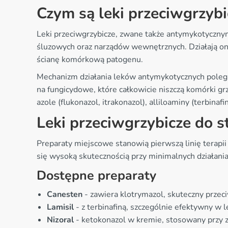
Czym są leki przeciwgrzybic
Leki przeciwgrzybicze, zwane także antymykotycznym
śluzowych oraz narządów wewnętrznych. Działają o
ścianę komórkową patogenu.
Mechanizm działania leków antymykotycznych polega
na fungicydowe, które całkowicie niszczą komórki gr
azole (flukonazol, itrakonazol), alliloaminy (terbinafi
Leki przeciwgrzybicze do 
Preparaty miejscowe stanowią pierwszą linię terapi
się wysoką skutecznością przy minimalnych działania
Dostępne preparaty
Canesten
- zawiera klotrymazol, skuteczny prz
Lamisil
- z terbinafiną, szczególnie efektywny w l
Nizoral
- ketokonazol w kremie, stosowany przy 