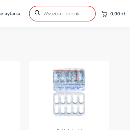
Wyszukiwarka
produktów
e pytania
0,00
zł